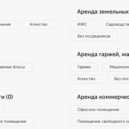
Аренда земельных 
чения
Агенство
ИЖС
Садоводст
Без посредников
Аренда гаржей, м
ражные боксы
Гаражи
Машиноме
Агенство
Без по
и (0)
Аренда коммерчес
Офисное помещение
ое помещение
Помещение свободного н