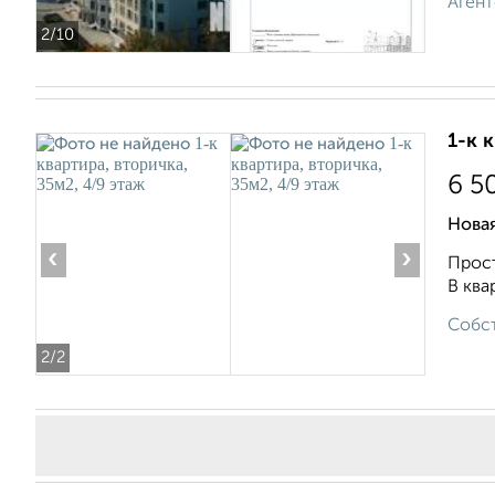
Агент
2
/10
1-к 
6 5
Новая
‹
›
Прocт
B квa
Собст
2
/2