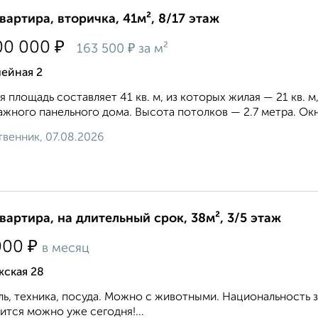
квартира, вторичка, 41м², 8/17 этаж
₽
00 000
₽
163 500
за м²
ейная 2
 площадь составляет 41 кв. м, из которых жилая — 21 кв. м,
ажного панельного дома. Высота потолков — 2.7 метра. Окна
венник, 07.08.2026
квартира, на длительный срок, 38м², 3/5 этаж
₽
000
в месяц
жская 28
ь, техника, посуда. Можно с животными. Национальность 
ится можно уже сегодня!...