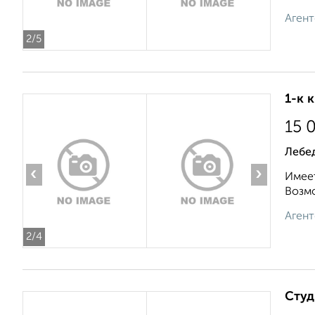
Агент
2
/5
1-к 
15 
Лебе
‹
›
Имеет
Возмо
Агент
2
/4
Студ