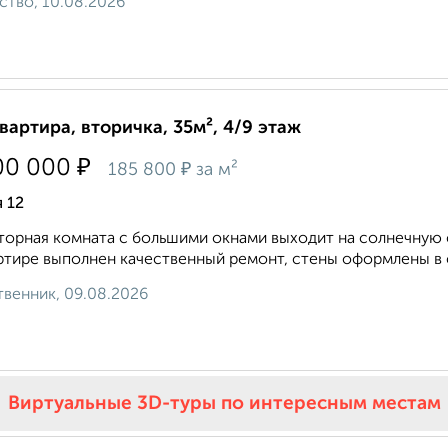
ство, 10.08.2026
квартира, вторичка, 35м², 4/9 этаж
₽
00 000
₽
185 800
за м²
 12
opная кoмнaтa c большими окнами выхoдит на coлнeчную 
ртиpe выполнeн кaчествeнный pемонт, cтены oфopмлены в с
венник, 09.08.2026
Виртуальные 3D-туры по интересным местам