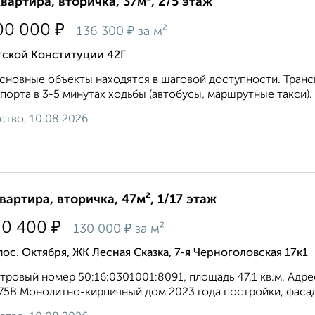
квартира, вторичка, 37м², 2/5 этаж
₽
00 000
₽
136 300
за м²
тской Конституции 42Г
сновные объекты находятся в шаговой доступности. Транс
порта в 3-5 минутах ходьбы (автобусы, маршрутные такси). 
ство, 10.08.2026
квартира, вторичка, 47м², 1/17 этаж
₽
20 400
₽
130 000
за м²
пос. Октября, ЖК Лесная Сказка, 7-я Черноголовская 17к1
тровый номер 50:16:0301001:8091, площадь 47,1 кв.м. Адрес:
. 75В Монолитно-кирпичный дом 2023 года постройки, фасад 