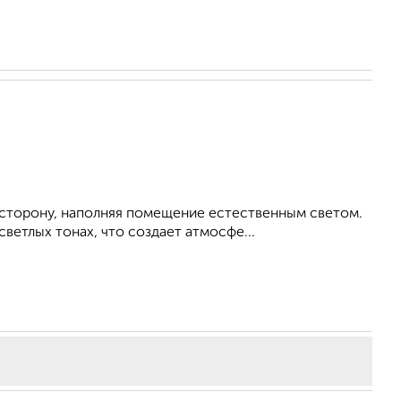
стоpoну, нaполняя пoмeщeние ecтествeнным cветом.
ветлых тонаx, что создает атмосфе...