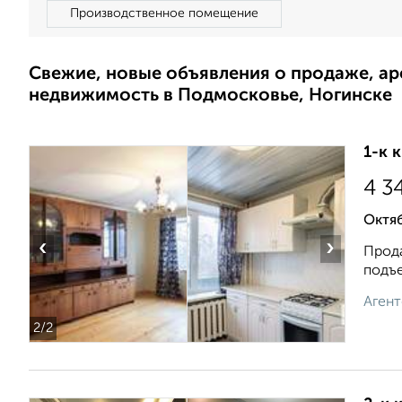
Производственное помещение
Свежие, новые объявления о продаже, а
недвижимость в Подмосковье, Ногинске
1-к 
4 3
Октя
‹
›
Прода
подъе
Агент
2
/2