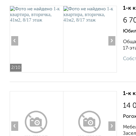
1-к 
6 7
Юбил
‹
›
Общая
17-эт
Собст
2
/10
1-к 
14 
Рого
‹
›
Мебел
Засел