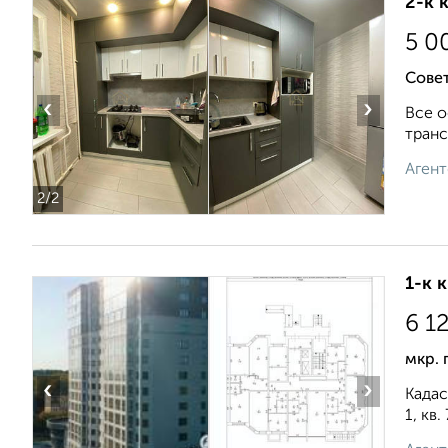
2-к 
5 0
Сове
‹
›
Все о
транс
Агент
2
/2
1-к 
6 1
мкр. 
‹
›
Кадас
1, кв