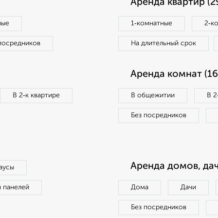
Аренда квартир (2
ные
1‑комнатные
2‑к
посредников
На длительный срок
Аренда комнат (16
В 2‑к квартире
В общежитии
В 2
Без посредников
Аренда домов, дач
аусы
п панелей
Дома
Дачи
Без посредников