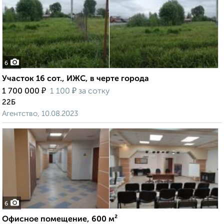
6
Участок 16 сот., ИЖС, в черте города
₽
₽
1 700 000
1 100
за сотку
22Б
Агентство, 10.08.2023
6
Офисное помещение, 600 м²