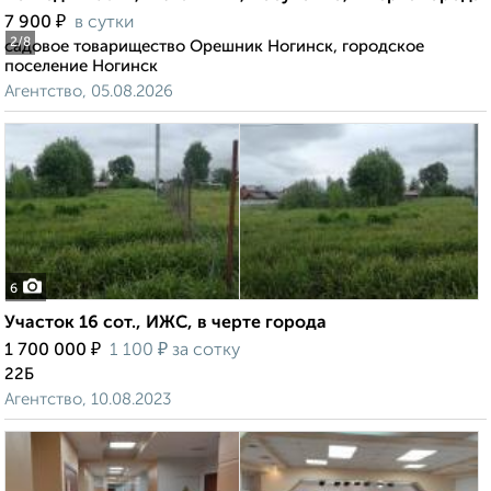
₽
7 900
в сутки
2
/8
садовое товарищество Орешник Ногинск, городское
поселение Ногинск
Агентство, 05.08.2026
6
Участок 16 сот., ИЖС, в черте города
₽
₽
1 700 000
1 100
за сотку
22Б
Агентство, 10.08.2023