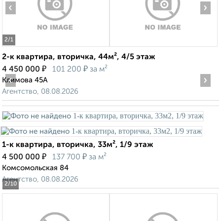
‹
›
2
/1
2-к квартира, вторичка, 44м², 4/5 этаж
₽
₽
4 450 000
101 200
за м²
‹
›
Климова 45А
Агентство, 08.08.2026
1-к квартира, вторичка, 33м², 1/9 этаж
₽
₽
4 500 000
137 700
за м²
Комсомольская 84
Агентство, 08.08.2026
2
/10