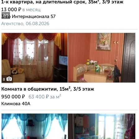
1-к квартира, на длительный срок, 35м², 3/9 этаж
₽
13 000
в месяц
2
/5
3-го Интернационала 57
Агентство, 06.08.2026
8
Комната в общежитии, 15м², 3/5 этаж
₽
₽
950 000
63 400
за м²
Климова 40А