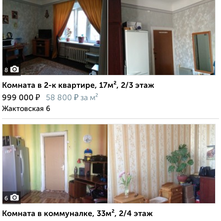
8
Комната в 2-к квартире, 17м², 2/3 этаж
₽
₽
999 000
58 800
за м²
Жактовская 6
6
Комната в коммуналке, 33м², 2/4 этаж