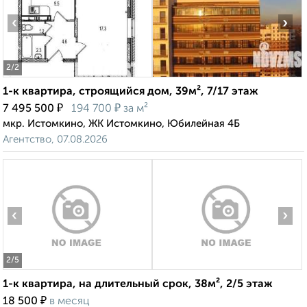
‹
›
2
/2
1-к квартира, строящийся дом, 39м², 7/17 этаж
₽
₽
7 495 500
194 700
за м²
мкр. Истомкино, ЖК Истомкино, Юбилейная 4Б
Агентство, 07.08.2026
‹
›
2
/5
1-к квартира, на длительный срок, 38м², 2/5 этаж
₽
18 500
в месяц