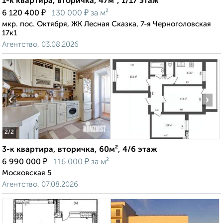
1-к квартира, вторичка, 47м², 1/17 этаж
₽
₽
6 120 400
130 000
за м²
мкр. пос. Октября, ЖК Лесная Сказка, 7-я Черноголовская
17к1
Агентство, 03.08.2026
‹
›
2
/2
3-к квартира, вторичка, 60м², 4/6 этаж
₽
₽
6 990 000
116 000
за м²
Московская 5
Агентство, 07.08.2026